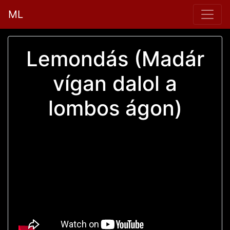
ML
Lemondás (Madár
vígan dalol a
lombos ágon)